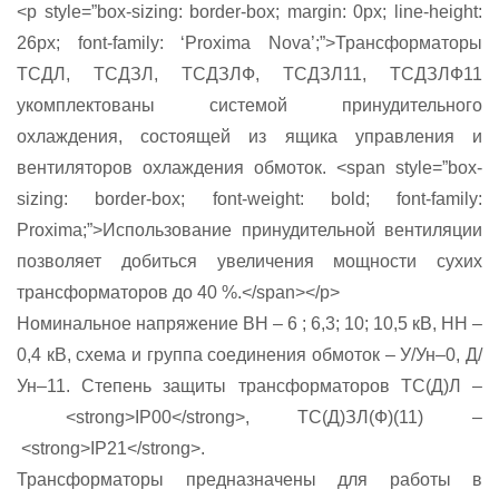
<p style=”box-sizing: border-box; margin: 0px; line-height:
26px; font-family: ‘Proxima Nova’;”>Трансформаторы
ТСДЛ, ТСДЗЛ, ТСДЗЛФ, ТСДЗЛ11, ТСДЗЛФ11
укомплектованы системой принудительного
охлаждения, состоящей из ящика управления и
вентиляторов охлаждения обмоток. <span style=”box-
sizing: border-box; font-weight: bold; font-family:
Proxima;”>Использование принудительной вентиляции
позволяет добиться увеличения мощности сухих
трансформаторов до 40 %.</span></p>
Номинальное напряжение ВН – 6 ; 6,3; 10; 10,5 кВ, НН –
0,4 кВ, схема и группа соединения обмоток – У/Ун–0, Д/
Ун–11. Степень защиты трансформаторов ТС(Д)Л –
<strong>IP00</strong>, ТС(Д)ЗЛ(Ф)(11) –
<strong>IР21</strong>.
Трансформаторы предназначены для работы в