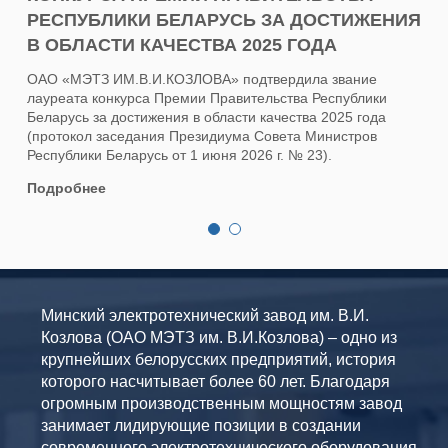
тра
РЕСПУБЛИКИ БЕЛАРУСЬ ЗА ДОСТИЖЕНИЯ
в
сай
В ОБЛАСТИ КАЧЕСТВА 2025 ГОДА
экс
доп
ОАО «МЭТЗ ИМ.В.И.КОЗЛОВА» подтвердила звание
ссы
лауреата конкурса Премии Правительства Республики
Беларусь за достижения в области качества 2025 года
Под
(протокол заседания Президиума Совета Министров
Республики Беларусь от 1 июня 2026 г. № 23).
Подробнее
1
2
Минский электротехнический завод им. В.И.
Козлова (ОАО МЭТЗ им. В.И.Козлова) – одно из
крупнейших белорусских предприятий, история
которого насчитывает более 60 лет. Благодаря
огромным производственным мощностям завод
занимает лидирующие позиции в создании
современного электротехнического оборудования