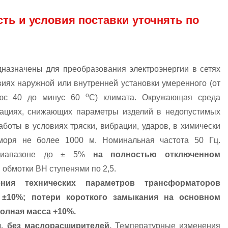
сть и условия поставки уточнять по
азначены для преобразования электроэнергии в сетях
виях наружной или внутренней установки умеренного (от
о
люс 40 до минус 60
С) климата. Окружающая среда
ациях, снижающих параметры изделий в недопустимых
боты в условиях тряски, вибрации, ударов, в химически
моря не более 1000 м. Номинальная частота 50 Гц.
в диапазоне до ± 5%
на полностью отключенном
обмотки ВН ступенями по 2,5.
ния технических параметров трансформаторов
 ±10%; потери короткого замыкания на основном
полная масса +10%.
, без маслорасширителей.
Температурные изменения