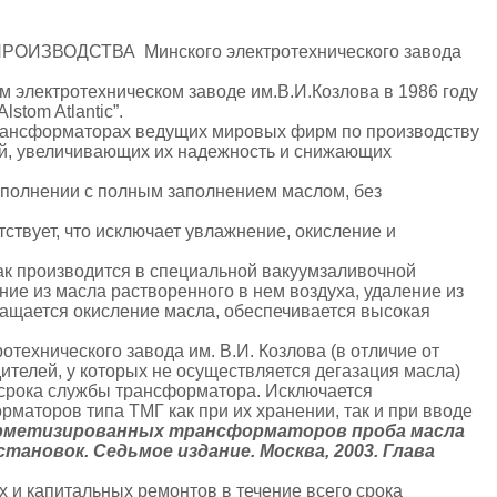
ЗВОДСТВА Минского электротехнического завода
 электротехническом заводе им.В.И.Козлова в 1986 году
stom Atlantic”.
трансформаторах ведущих мировых фирм по производству
й, увеличивающих их надежность и снижающих
сполнении с полным заполнением маслом, без
ствует, что исключает увлажнение, окисление и
бак производится в специальной вакуумзаливочной
ние из масла растворенного в нем воздуха, удаление из
ащается окисление масла, обеспечивается высокая
технического завода им. В.И. Козлова (в отличие от
телей, у которых не осуществляется дегазация масла)
о срока службы трансформатора. Исключается
маторов типа ТМГ как при их хранении, так и при вводе
ерметизированных трансформаторов проба масла
ановок. Седьмое издание. Москва, 2003. Глава
х и капитальных ремонтов в течение всего срока