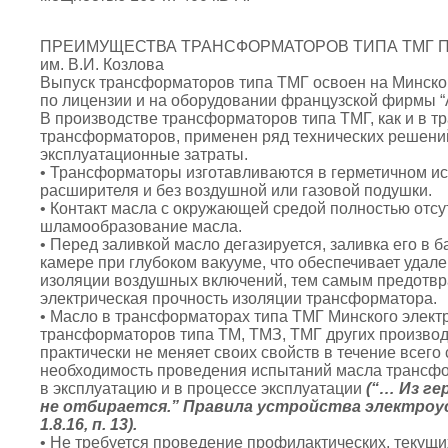
ПРЕИМУЩЕСТВА ТРАНСФОРМАТОРОВ ТИПА ТМГ ПРОИ
им. В.И. Козлова
Выпуск трансформаторов типа ТМГ освоен на Минском
по лицензии и на оборудовании французской фирмы “Al
В производстве трансформаторов типа ТМГ, как и в 
трансформаторов, применен ряд технических решени
эксплуатационные затраты.
• Трансформаторы изготавливаются в герметичном и
расширителя и без воздушной или газовой подушки.
• Контакт масла с окружающей средой полностью отсут
шламообразование масла.
• Перед заливкой масло дегазируется, заливка его в 
камере при глубоком вакууме, что обеспечивает удале
изоляции воздушных включений, тем самым предотвр
электрическая прочность изоляции трансформатора.
• Масло в трансформаторах типа ТМГ Минского электро
трансформаторов типа ТМ, ТМЗ, ТМГ других производи
практически не меняет своих свойств в течение всег
необходимость проведения испытаний масла трансфор
в эксплуатацию и в процессе эксплуатации
(“… Из г
не отбирается.” Правила устройства электроуст
1.8.16, п. 13).
• Не требуется проведение профилактических, текущи