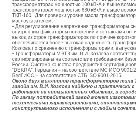
трансформаторах мощностью 100 кВ•А и выше возможн
трансформаторах мощностью 630 кВ•А и выше возмож
ТКП-160. Для проверки уровня масла трансформато
маслоуказателем.
• Для регулирования напряжения трансформаторы с
внутренним фиксатором положений и контактами опт
выход из строя трансформаторов по причине коротког
обеспечивается более высокая надежность трансформ
Козлова по сравнению с трансформаторами, выпуска
• Трансформаторы МЭТЗ им. В.И. Козлова соответств
сертифицированы на соответствие требованиям безо
России. Система качества предприятия сертифициро
“DEKRA”, Германия – на соответствие МС ИСО 9001:
БелГИСС – на соответствие СТБ ISO 9001-2015.
Около двух миллионов трансформаторов типа 
завода им. В.И. Козлова надёжно и практически
работают на промышленных объектах, в городс
По заказу потребителей завод может изготов
техническими характеристиками, отличающими
конструктивного исполнения и с любым сочетан