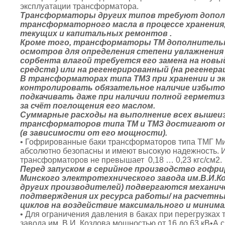
эксплуатации трансформатора.
Трансформаторы других типов требуют допол
трансформаторного масла в процессе хранения,
текущих и капитальных ремонтов .
Кроме того, трансформаторы ТМ дополнитель
осмотров для определения степени увлажнения
сорбента влагой требуется его замена на новы
средств) или на регенерированный (на регенер
В трансформаторах типа ТМЗ при хранении и э
контролировать обязательное наличие избыточ
подкачивать даже при наличии полной герметиза
за счёт поглощения его маслом.
Суммарные расходы на выполнение всех вышеиз
трансформаторов типа ТМ и ТМЗ достигают от
(в зависимости от его мощности).
• Гофрированные баки трансформаторов типа ТМГ Мин
абсолютно безопасны и имеют высокую надежность. И
трансформаторов не превышает 0,18 … 0,23 кгс/см2.
Перед запуском в серийное производство гоф
Минского электротехнического завода им.В.И.
других производителей) подвергаются механич
подтверждения их ресурса работы/ на расчетны
циклов на воздействие максимального и минима
• Для ограничения давления в баках при перегрузках
завода им. В.И. Козлова мощностью от 16 до 63 кВ•А