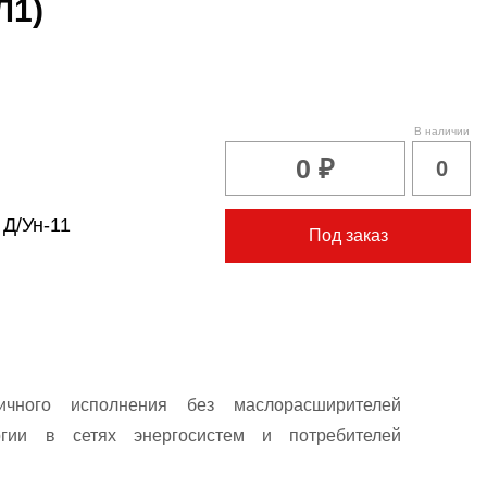
Л1)
В наличии
0 ₽
0
:
Д/Ун-11
Под заказ
чного исполнения без маслорасширителей
ргии в сетях энергосистем и потребителей