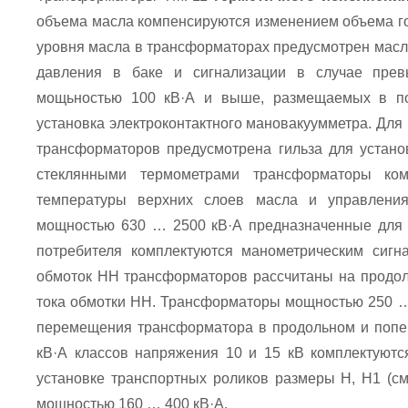
объема масла компенсируются изменением объема го
уровня масла в трансформаторах предусмотрен масло
давления в баке и сигнализации в случае пре
мощьностью 100 кВ·А и выше, размещаемых в пом
установка электроконтактного мановакуумметра. Дл
трансформаторов предусмотрена гильза для устано
стеклянными термометрами трансформаторы ком
температуры верхних слоев масла и управлени
мощностью 630 … 2500 кВ·А предназначенные для э
потребителя комплектуются манометрическим сиг
обмоток НН трансформаторов рассчитаны на продол
тока обмотки НН. Трансформаторы мощностью 250 …
перемещения трансформатора в продольном и попе
кВ·А классов напряжения 10 и 15 кВ комплектуютс
установке транспортных роликов размеры Н, Н1 (см
мощностью 160 … 400 кВ·А.