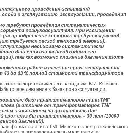
нительного проведения испытаний
 ввода в эксплуатацию, эксплуатации, проведения
но требуют проведения систематических
 сорбента воздухоосушителя. При насыщении
й (на приобретение которого требуется расход
ацию требуется расход тепловой энергии).
ксплуатации необходимо систематически
ного давления азота (необходимо его
ции), так как возможно снижение давления азота
ложенных работ в течение срока эксплуатации
 40 до 63 % полной стоимости трансформатора
ского электротехнического завода им. В.И. Козлова
збыточное давление в баках при эксплуатации
рированные баки трансформаторов типа ТМГ
Козлова (в отличие от трансформаторов ТМГ
еским испытаниям на цикличность для
й срок службы трансформатора – 30 лет (10000
льного давлений).
 трансформаторы типа ТМГ Минского электротехнического
 снабжаются предохранительным клапаном, в