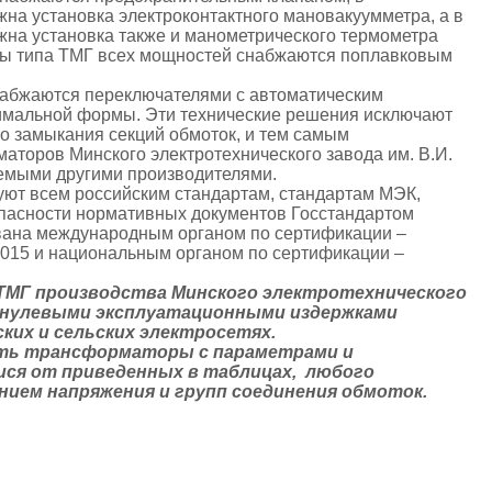
а установка электроконтактного мановакуумметра, а в
на установка также и манометрического термометра
ры типа ТМГ всех мощностей снабжаются поплавковым
набжаются переключателями с автоматическим
имальной формы. Эти технические решения исключают
о замыкания секций обмоток, и тем самым
аторов Минского электротехнического завода им. В.И.
емыми другими производителями.
уют всем российским стандартам, стандартам МЭК,
пасности нормативных документов Госстандартом
вана международным органом по сертификации –
2015 и национальным органом по сертификации –
ТМГ производства Минского электротехнического
 с нулевыми эксплуатационными издержками
ких и сельских электросетях.
ить трансформаторы с параметрами и
ся от приведенных в таблицах, любого
ием напряжения и групп соединения обмоток.