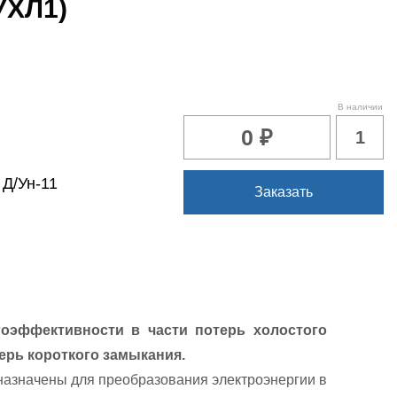
 УХЛ1)
В наличии
0 ₽
1
:
Д/Ун-11
Заказать
оэффективности в части потерь холостого
терь короткого замыкания.
значены для преобразования электроэнергии в